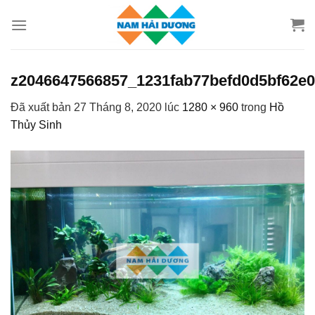
Chuyển
đến
nội
dung
z2046647566857_1231fab77befd0d5bf62e
Đã xuất bản
27 Tháng 8, 2020
lúc
1280 × 960
trong
Hồ
Thủy Sinh