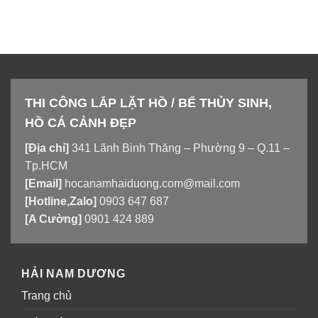
THI CÔNG LẮP LẶT HỒ / BỂ THỦY SINH,
HỒ CÁ CẢNH ĐẸP
[Địa chỉ]
341 Lãnh Binh Thăng – Phường 9 – Q.11 –
Tp.HCM
[Email]
hocanamhaiduong.com@mail.com
[Hotline,Zalo]
0903 647 687
[A Cường]
0901 424 889
HẢI NAM DƯƠNG
Trang chủ