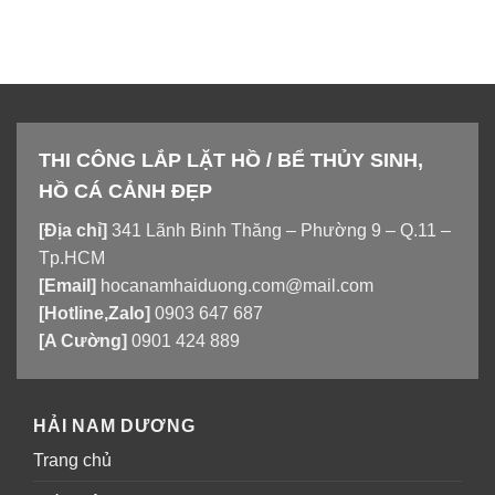
THI CÔNG LẮP LẶT HỒ / BỂ THỦY SINH,
HỒ CÁ CẢNH ĐẸP
[Địa chỉ]
341 Lãnh Binh Thăng – Phường 9 – Q.11 –
Tp.HCM
[Email]
hocanamhaiduong.com@mail.com
[Hotline,Zalo]
0903 647 687
[A Cường]
0901 424 889
HẢI NAM DƯƠNG
Trang chủ