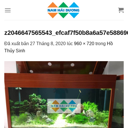
Chuyển
đến
nội
dung
z2046647565543_efcaf7f50b8a6a57e58869
Đã xuất bản
27 Tháng 8, 2020
lúc
960 × 720
trong
Hồ
Thủy Sinh