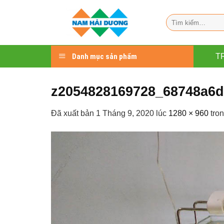
Chuyển
đến
Tìm
kiếm:
nội
dung
Danh mục sản phẩm
T
z2054828169728_68748a6d
Đã xuất bản
1 Tháng 9, 2020
lúc
1280 × 960
tro