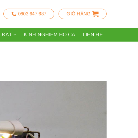
0903 647 687
GIỎ HÀNG
P ĐẶT
KINH NGHIỆM HỒ CÁ
LIÊN HỆ