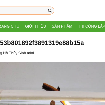
RANG CHỦ
GIỚI THIỆU
SẢN PHẨM
THI CÔNG LẮ
53b801892f3891319e88b15a
ng
Hồ Thủy Sinh mini