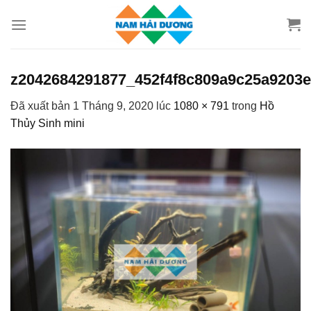
Chuyển
đến
nội
dung
z2042684291877_452f4f8c809a9c25a9203e
Đã xuất bản
1 Tháng 9, 2020
lúc
1080 × 791
trong
Hồ
Thủy Sinh mini