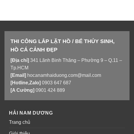
THI CÔNG LẮP LẶT HỒ / BỂ THỦY SINH,
HỒ CÁ CẢNH ĐẸP
[Địa chỉ]
341 Lãnh Binh Thăng – Phường 9 – Q.11 –
Tp.HCM
[Email]
hocanamhaiduong.com@mail.com
[Hotline,Zalo]
0903 647 687
[A Cường]
0901 424 889
HẢI NAM DƯƠNG
Trang chủ
Giới thiệu