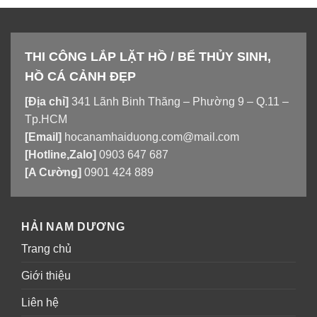
THI CÔNG LẮP LẶT HỒ / BỂ THỦY SINH,
HỒ CÁ CẢNH ĐẸP
[Địa chỉ]
341 Lãnh Binh Thăng – Phường 9 – Q.11 –
Tp.HCM
[Email]
hocanamhaiduong.com@mail.com
[Hotline,Zalo]
0903 647 687
[A Cường]
0901 424 889
HẢI NAM DƯƠNG
Trang chủ
Giới thiệu
Liên hệ