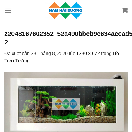
Chuyển
đến
nội
dung
z2048167602352_52a490bbcb9c634acead5
2
Đã xuất bản
28 Tháng 8, 2020
lúc
1280 × 672
trong
Hồ
Treo Tường