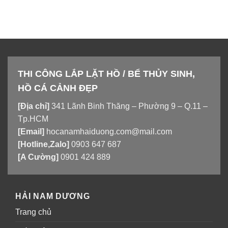
THI CÔNG LẮP LẶT HỒ / BỂ THỦY SINH,
HỒ CÁ CẢNH ĐẸP
[Địa chỉ]
341 Lãnh Binh Thăng – Phường 9 – Q.11 –
Tp.HCM
[Email]
hocanamhaiduong.com@mail.com
[Hotline,Zalo]
0903 647 687
[A Cường]
0901 424 889
HẢI NAM DƯƠNG
Trang chủ