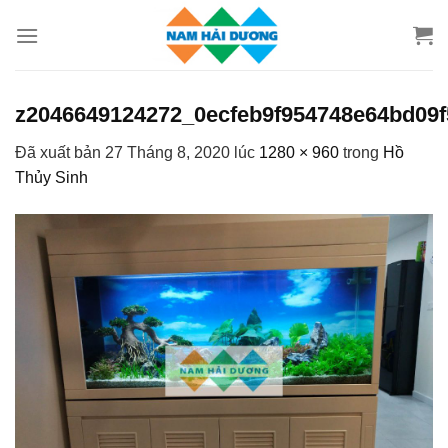
Chuyển
đến
nội
dung
z2046649124272_0ecfeb9f954748e64bd09
Đã xuất bản
27 Tháng 8, 2020
lúc
1280 × 960
trong
Hồ
Thủy Sinh