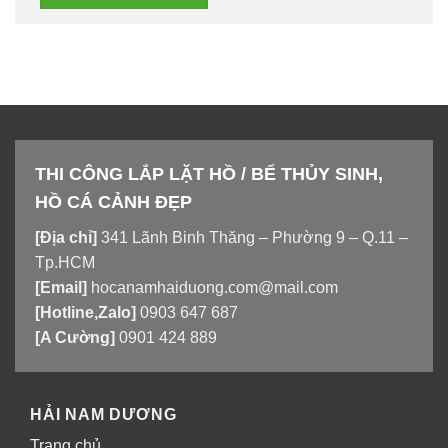
THI CÔNG LẮP LẶT HỒ / BỂ THỦY SINH,
HỒ CÁ CẢNH ĐẸP
[Địa chỉ]
341 Lãnh Binh Thăng – Phường 9 – Q.11 –
Tp.HCM
[Email]
hocanamhaiduong.com@mail.com
[Hotline,Zalo]
0903 647 687
[A Cường]
0901 424 889
HẢI NAM DƯƠNG
Trang chủ