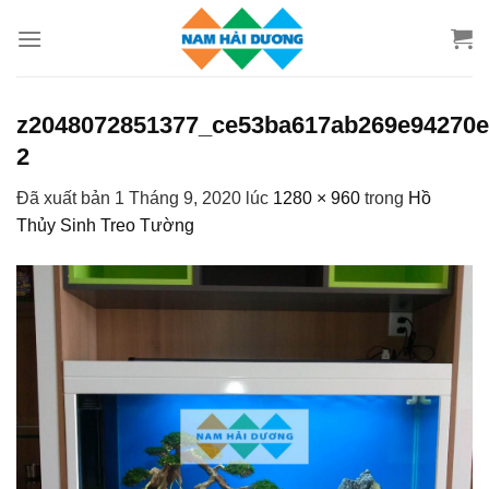
Chuyển
đến
nội
dung
z2048072851377_ce53ba617ab269e94270e3
2
Đã xuất bản
1 Tháng 9, 2020
lúc
1280 × 960
trong
Hồ
Thủy Sinh Treo Tường