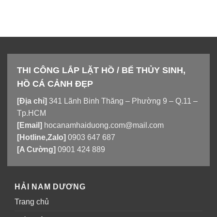
THI CÔNG LẮP LẶT HỒ / BỂ THỦY SINH,
HỒ CÁ CẢNH ĐẸP
[Địa chỉ]
341 Lãnh Binh Thăng – Phường 9 – Q.11 –
Tp.HCM
[Email]
hocanamhaiduong.com@mail.com
[Hotline,Zalo]
0903 647 687
[A Cường]
0901 424 889
HẢI NAM DƯƠNG
Trang chủ