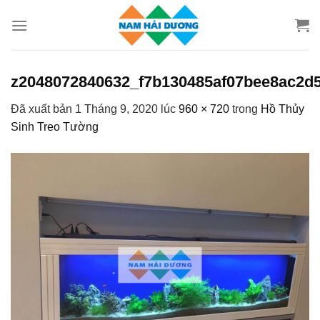
Chuyển
đến
nội
dung
z2048072840632_f7b130485af07bee8ac2d
Đã xuất bản
1 Tháng 9, 2020
lúc
960 × 720
trong
Hồ Thủy
Sinh Treo Tường