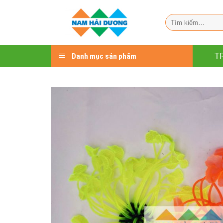
Chuyển
đến
Tìm
kiếm:
nội
dung
Danh mục sản phẩm
T