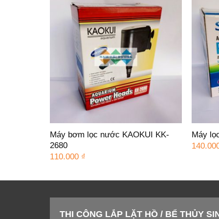
H AP3100-
Máy bơm lọc nước KAOKUI KK-
Máy lọ
2680
140.00
110.000
₫
THI CÔNG LẮP LẶT HỒ / BỂ THỦY S