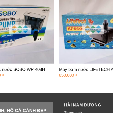
c nước SOBO WP-408H
Máy bơm nước LIFETECH 
0
₫
850.000
₫
HẢI NAM DƯƠNG
INH, HỒ CÁ CẢNH ĐẸP
Trang chủ