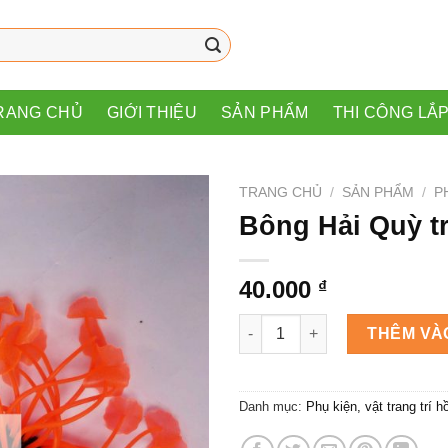
RANG CHỦ
GIỚI THIỆU
SẢN PHẨM
THI CÔNG LẮ
TRANG CHỦ
/
SẢN PHẨM
/
P
Bông Hải Quỳ tr
40.000
₫
Bông Hải Quỳ trang trí hồ cá 
THÊM VÀ
Danh mục:
Phụ kiện, vật trang trí h