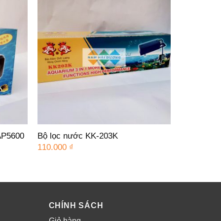
AP5600
Bộ lọc nước KK-203K
110.000
₫
CHÍNH SÁCH
Giỏ hàng