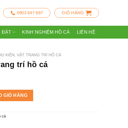
0903 647 687
GIỎ HÀNG
P ĐẶT
KINH NGHIỆM HỒ CÁ
LIÊN HỆ
HỤ KIỆN, VẬT TRANG TRÍ HỒ CÁ
ang trí hồ cá
số lượng
O GIỎ HÀNG
ồ cá