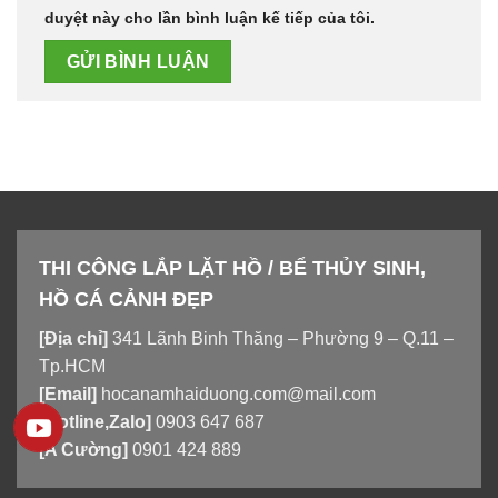
duyệt này cho lần bình luận kế tiếp của tôi.
THI CÔNG LẮP LẶT HỒ / BỂ THỦY SINH,
HỒ CÁ CẢNH ĐẸP
[Địa chỉ]
341 Lãnh Binh Thăng – Phường 9 – Q.11 –
Tp.HCM
[Email]
hocanamhaiduong.com@mail.com
[Hotline,Zalo]
0903 647 687
[A Cường]
0901 424 889