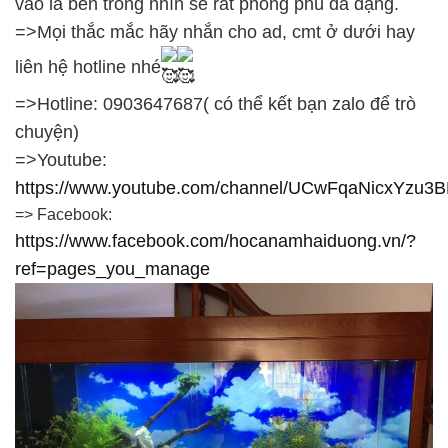
vào là bên trong nhìn sẽ rất phong phú đa dạng.
=>Mọi thắc mắc hãy nhắn cho ad, cmt ở dưới hay
liên hệ hotline nhé
=>Hotline: 0903647687( có thể kết bạn zalo để trò
chuyện)
=>Youtube:
https://www.youtube.com/channel/UCwFqaNicxYzu
=> Facebook:
https://www.facebook.com/hocanamhaiduong.vn/?
ref=pages_you_manage