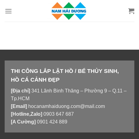
Chuyển
đến
nội
dung
THI CÔNG LẮP LẶT HỒ / BỂ THỦY SINH,
HỒ CÁ CẢNH ĐẸP
[Địa chỉ]
341 Lãnh Binh Thăng – Phường 9 – Q.11 –
Tp.HCM
[Email]
hocanamhaiduong.com@mail.com
[Hotline,Zalo]
0903 647 687
[A Cường]
0901 424 889